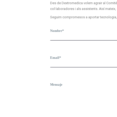
Des de Dextromedica volem agrair al Comité O
col·laboradores i als assistents. Així matei
Seguim compromesos a aportar tecnologia, form
Nombre*
Email*
Mensaje