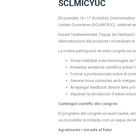
SCLMICYUC
Els passats 16 i 17 d’octubre, Dextromedica 
Unitats Coronàries (SCLMICYUC), celebrat en 
Durant l’esdeveniment, l’equip de Ventilaci
demostracions del producte i mostràvem el 
La nostra participació en este congrés es va
Donar visibilitat a les tecnologies de 
Presentar evidència científica sobre l’
Formar a professionals sobre el corr
Generar nous contactes amb metges i g
Arreplegar feedback directe dels prof
Impulsar la introducció d’estes soluci
Contingut científic del congrés
El programa del congrés va reunir taules, sim
va consolidar la trobada com un espai de refe
Agraïments i mirada al futur