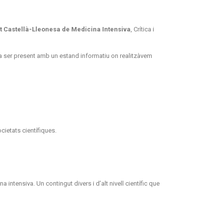
t Castellà-Lleonesa de Medicina Intensiva
, Crítica i
va ser present amb un estand informatiu on realitzàvem
ietats científiques.
ntensiva. Un contingut divers i d’alt nivell científic que