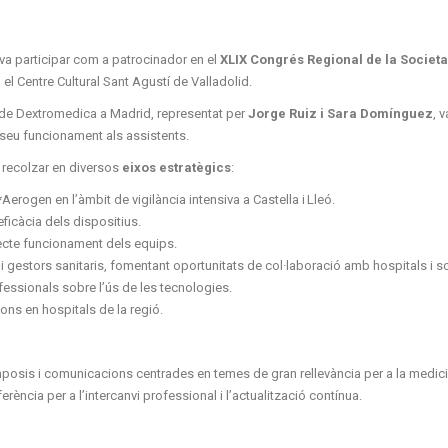
va participar com a patrocinador en el
XLIX Congrés Regional de la Societa
el Centre Cultural Sant Agustí de Valladolid.
ó de Dextromedica a Madrid, representat per
Jorge Ruiz i Sara Domínguez
, 
seu funcionament als assistents.
 recolzar en diversos
eixos estratègics
:
*Aerogen en l’àmbit de vigilància intensiva a Castella i Lleó.
eficàcia dels dispositius.
ecte funcionament dels equips.
estors sanitaris, fomentant oportunitats de col·laboració amb hospitals i soc
essionals sobre l’ús de les tecnologies.
ons en hospitals de la regió.
posis i comunicacions centrades en temes de gran rellevància per a la medicina i
rència per a l’intercanvi professional i l’actualització contínua.