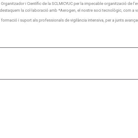
rganitzador i Científic de la SCLMICYUC per la impecable organització de l’es
x, destaquem la col·laboració amb *Aerogen, el nostre soci tecnològic, com a va
ació i suport als professionals de vigilància intensiva, per a junts avançar en 