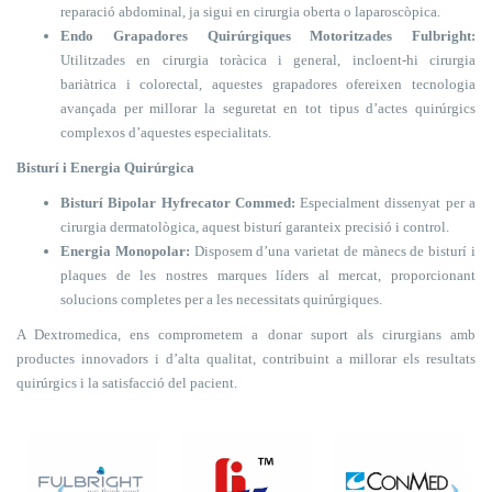
reparació abdominal, ja sigui en cirurgia oberta o laparoscòpica.
Endo Grapadores Quirúrgiques Motoritzades Fulbright:
Utilitzades en cirurgia toràcica i general, incloent-hi cirurgia
bariàtrica i colorectal, aquestes grapadores ofereixen tecnologia
avançada per millorar la seguretat en tot tipus d’actes quirúrgics
complexos d’aquestes especialitats.
Bisturí i Energia Quirúrgica
Bisturí Bipolar Hyfrecator Commed:
Especialment dissenyat per a
cirurgia dermatològica, aquest bisturí garanteix precisió i control.
Energia Monopolar:
Disposem d’una varietat de mànecs de bisturí i
plaques de les nostres marques líders al mercat, proporcionant
solucions completes per a les necessitats quirúrgiques.
A Dextromedica, ens comprometem a donar suport als cirurgians amb
productes innovadors i d’alta qualitat, contribuint a millorar els resultats
quirúrgics i la satisfacció del pacient.