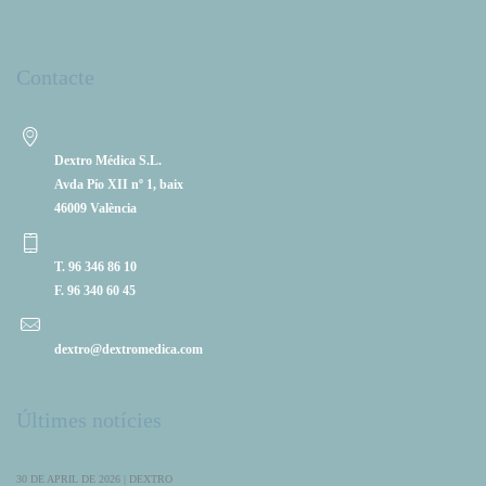
Contacte
Dextro Médica S.L.
Avda Pío XII nº 1, baix
46009 València
T. 96 346 86 10
F. 96 340 60 45
dextro@dextromedica.com
Últimes notícies
30 DE APRIL DE 2026 | DEXTRO