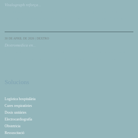
Vitalograph reforça...
Vitalograph reforça la seua col·laboració amb DextroMedica presentant el seu
ecosistema de solucions respiratòries, incloent Compac, la seua gamma d'espiròmetres
per a diagnòstic.
30 DE APRIL DE 2026 | DEXTRO
Dextromedica en...
Dextromedica participa com a patrocinador en el XXXI Congrés de NeumoMadrid,
reforçant el seu compromís amb la innovació, la formació i l'avanç en Pneumologia.
Solucions
Logística hospitalària
Cures respiratòries
Dosis unitàries
Electrocardiografía
Obstetricia
Ressuscitació