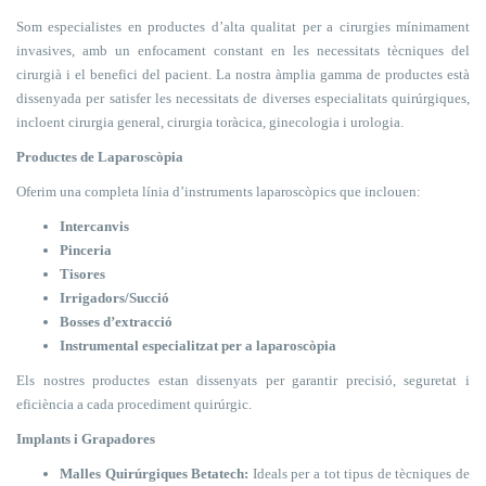
Som especialistes en productes d’alta qualitat per a cirurgies mínimament
invasives, amb un enfocament constant en les necessitats tècniques del
cirurgià i el benefici del pacient. La nostra àmplia gamma de productes està
dissenyada per satisfer les necessitats de diverses especialitats quirúrgiques,
incloent cirurgia general, cirurgia toràcica, ginecologia i urologia.
Productes de Laparoscòpia
Oferim una completa línia d’instruments laparoscòpics que inclouen:
Intercanvis
Pinceria
Tisores
Irrigadors/Succió
Bosses d’extracció
Instrumental especialitzat per a laparoscòpia
Els nostres productes estan dissenyats per garantir precisió, seguretat i
eficiència a cada procediment quirúrgic.
Implants i Grapadores
Malles Quirúrgiques Betatech:
Ideals per a tot tipus de tècniques de