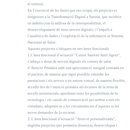
el territori.
En l’execució de les línies que ens ocupa, els projectes es
dirigeixen a la Transformació Digital a Sanitat, que incideix
en àmbits com la millora de la interoperabilitat, el
desenvolupament de nous serveis digitals, i l’impuls a
l’analítica de dades i l’explotació de la informació al Sistema
Nacional de Salut.
Aquests projectes s’ubiquen en tres àrees funcionals:
1.L’àrea funcional d’actuació “Centre Sanitari Intel·ligent”,
s’adreça a dotar de serveis digitals els centres de salut
d’Atenció Primària amb una aproximació integral centrada en
el pacient, de manera que sigui possible estendre les
prestacions i els serveis a un entorn virtual, de manera flexible,
accedir des de l’atenció primària als recursos de la resta de
nivells assistencials, aprofitant totes les possibilitats de la
tecnologia i els canals de comunicació per arribar a tots els
ciutadans, adaptant-se a les circumstàncies d’aquests ia les
noves demandes de la societat.
2. L’àrea funcional d’actuació “Atenció personalitzada”,
engloba projectes que permetin dissenyar, desenvolupar i