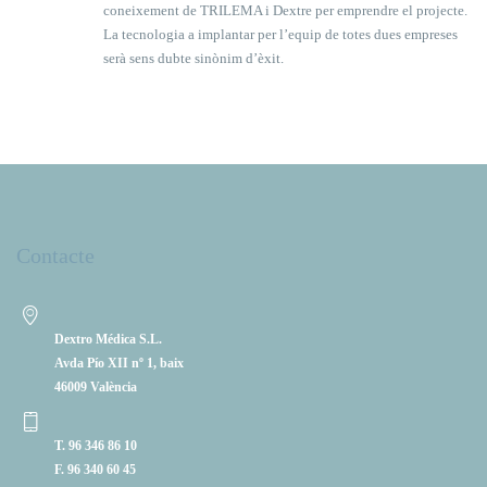
coneixement de TRILEMA i Dextre per emprendre el projecte.
La tecnologia a implantar per l’equip de totes dues empreses
serà sens dubte sinònim d’èxit.
Contacte
Dextro Médica S.L.
Avda Pío XII nº 1, baix
46009 València
T. 96 346 86 10
F. 96 340 60 45