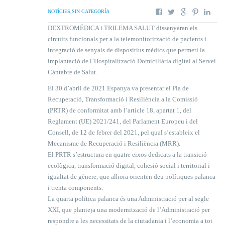
NOTÍCIES
,
SIN CATEGORÍA
DEXTROMÉDICA i TRILEMA SALUT dissenyaran els
circuits funcionals per a la telemonitorització de pacients i
integració de senyals de dispositius mèdics que permeti la
implantació de l’Hospitalització Domiciliària digital al Servei
Càntabre de Salut.
El 30 d’abril de 2021 Espanya va presentar el Pla de
Recuperació, Transformació i Resiliència a la Comissió
(PRTR) de conformitat amb l’article 18, apartat 1, del
Reglament (UE) 2021/241, del Parlament Europeu i del
Consell, de 12 de febrer del 2021, pel qual s’estableix el
Mecanisme de Recuperació i Resiliència (MRR).
El PRTR s’estructura en quatre eixos dedicats a la transició
ecològica, transformació digital, cohesió social i territorial i
igualtat de gènere, que alhora orienten deu polítiques palanca
i trenta components.
La quarta política palanca és una Administració per al segle
XXI, que planteja una modernització de l’Administració per
respondre a les necessitats de la ciutadania i l’economia a tot