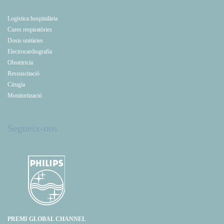
Logística hospitalària
Cures respiratòries
Dosis unitàries
Electrocardiografía
Obstetricia
Ressuscitació
Cirugía
Monitorització
Segueix-nos
PREMI GLOBAL CHANNEL