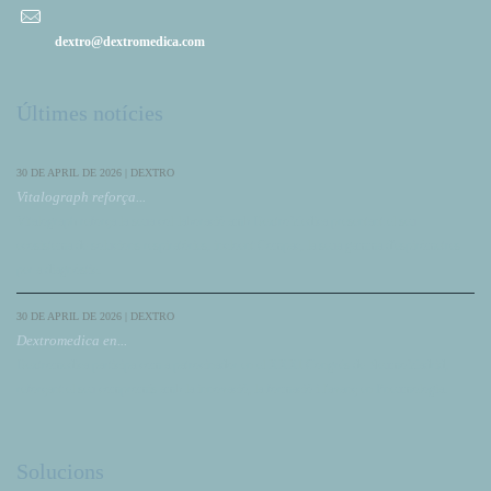
dextro@dextromedica.com
Últimes notícies
30 DE APRIL DE 2026 | DEXTRO
Vitalograph reforça...
Vitalograph reforça la seua col·laboració amb DextroMedica presentant el seu
ecosistema de solucions respiratòries, incloent Compac, la seua gamma d'espiròmetres
per a diagnòstic.
30 DE APRIL DE 2026 | DEXTRO
Dextromedica en...
Dextromedica participa com a patrocinador en el XXXI Congrés de NeumoMadrid,
reforçant el seu compromís amb la innovació, la formació i l'avanç en Pneumologia.
Solucions