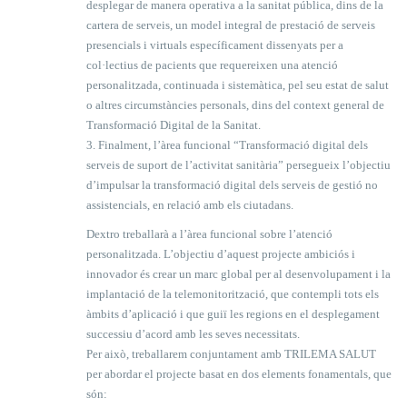
desplegar de manera operativa a la sanitat pública, dins de la
cartera de serveis, un model integral de prestació de serveis
presencials i virtuals específicament dissenyats per a
col·lectius de pacients que requereixen una atenció
personalitzada, continuada i sistemàtica, pel seu estat de salut
o altres circumstàncies personals, dins del context general de
Transformació Digital de la Sanitat.
3. Finalment, l’àrea funcional “Transformació digital dels
serveis de suport de l’activitat sanitària” persegueix l’objectiu
d’impulsar la transformació digital dels serveis de gestió no
assistencials, en relació amb els ciutadans.
Dextro treballarà a l’àrea funcional sobre l’atenció
personalitzada. L’objectiu d’aquest projecte ambiciós i
innovador és crear un marc global per al desenvolupament i la
implantació de la telemonitorització, que contempli tots els
àmbits d’aplicació i que guiï les regions en el desplegament
successiu d’acord amb les seves necessitats.
Per això, treballarem conjuntament amb TRILEMA SALUT
per abordar el projecte basat en dos elements fonamentals, que
són: