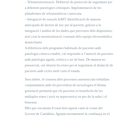
– Telemonitorització. Definició de protocols de seguiment per
a diferents patologies cròniques. Implementació de les
plataformes de teleassistència i autocura.
– Integració de senyals IoMT. Identificació de manera
anticipada de factors de risc per al pacient, gràcies a la
integració i anàlisi de les dades que provenen dels dispositius,
així com la monitorització constant dels equips electromèdics
domiciliaris.
A diferència dels programes habituals de pacients amb
patologia crònica estable, cal respondre a l’atenció de pacients
amb patologia aguda, crònics o no de base. De manera no
presencial, cal obtenir les eines per al seguiment al domicili de
pacients amb cicles molt curts d’estada.
Sens dubte, el consens dels processos assistencials treballats
conjuntament amb els proveïdors de tecnologies d’última
generació permetrà que els pacients es beneficiïn de les
múltiples eines i això en repercuteixi en pro de la salut i el
benestar.
Més que encantats d’estar fent aquest camí al costat del
Govern de Cantàbria. Agraïm enormement la confiança en el