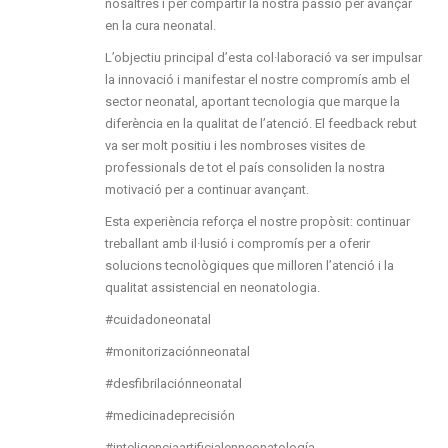
nosaltres i per compartir la nostra passió per avançar
en la cura neonatal.
L’objectiu principal d’esta col·laboració va ser impulsar
la innovació i manifestar el nostre compromís amb el
sector neonatal, aportant tecnologia que marque la
diferència en la qualitat de l’atenció. El feedback rebut
va ser molt positiu i les nombroses visites de
professionals de tot el país consoliden la nostra
motivació per a continuar avançant.
Esta experiència reforça el nostre propòsit: continuar
treballant amb il·lusió i compromís per a oferir
solucions tecnològiques que milloren l’atenció i la
qualitat assistencial en neonatologia.
#cuidadoneonatal
#monitorizaciónneonatal
#desfibrilaciónneonatal
#medicinadeprecisión
#inteligenciaartificialenneonatología