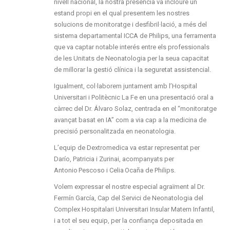
nivell nacional, la nostra presència va incloure un
estand propi en el qual presentem les nostres
solucions de monitoratge i desfibril·lació, a més del
sistema departamental ICCA de Philips, una ferramenta
que va captar notable interés entre els professionals
de les Unitats de Neonatologia per la seua capacitat
de millorar la gestió clínica i la seguretat assistencial.
Igualment, col·laborem juntament amb l’Hospital
Universitari i Politècnic La Fe en una presentació oral a
càrrec del Dr. Álvaro Solaz, centrada en el “monitoratge
avançat basat en IA” com a via cap a la medicina de
precisió personalitzada en neonatologia.
L’equip de Dextromedica va estar representat per
Darío, Patricia i Zurinai, acompanyats per
Antonio Pescoso i Celia Ocaña de Philips.
Volem expressar el nostre especial agraïment al Dr.
Fermín García, Cap del Servici de Neonatologia del
Complex Hospitalari Universitari Insular Matern Infantil,
i a tot el seu equip, per la confiança depositada en