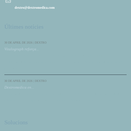
dextro@dextromedica.com
Últimes notícies
30 DE APRIL DE 2026 | DEXTRO
Vitalograph reforça...
Vitalograph reforça la seua col·laboració amb DextroMedica presentant el seu
ecosistema de solucions respiratòries, incloent Compac, la seua gamma d'espiròmetres
per a diagnòstic.
30 DE APRIL DE 2026 | DEXTRO
Dextromedica en...
Dextromedica participa com a patrocinador en el XXXI Congrés de NeumoMadrid,
reforçant el seu compromís amb la innovació, la formació i l'avanç en Pneumologia.
Solucions