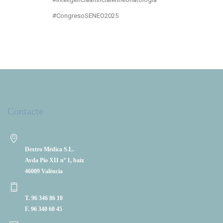
#CongresoSENEO2025
Contacte
Dextro Médica S.L.
Avda Pío XII nº 1, baix
46009 València
T. 96 346 86 10
F. 96 340 60 45