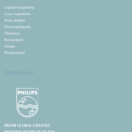
Logística hospitalària
Cures respiratòries
Dosis unitàries
Electrocardiografía
Obstetricia
Ressuscitació
Cirugía
Monitorització
Segueix-nos
PREMI GLOBAL CHANNEL