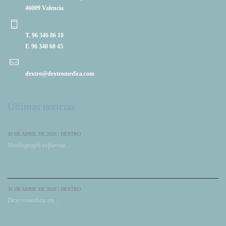
46009 Valencia
T. 96 346 86 10
F. 96 340 60 45
dextro@dextromedica.com
Últimas noticias
30 DE ABRIL DE 2026 | DEXTRO
Vitalograph refuerza...
Vitalograph refuerza su colaboración con DextroMedica presentando su ecosistema de
soluciones respiratorias, incluyendo Compac, su gama de espirómetros para diagnóstico.
30 DE ABRIL DE 2026 | DEXTRO
Dextromedica en...
Dextromedica participa como patrocinador en el XXXI Congreso de NeumoMadrid,
reforzando su compromiso con la innovación, la formación y el avance en Neumología.