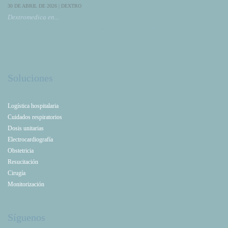
30 DE ABRIL DE 2026 | DEXTRO
Dextromedica en...
Dextromedica participa como patrocinador en el XXXI Congreso de NeumoMadrid,
reforzando su compromiso con la innovación, la formación y el avance en Neumología.
Soluciones
Logística hospitalaria
Cuidados respiratorios
Dosis unitarias
Electrocardiografía
Obstetricia
Resucitación
Cirugía
Monitorización
Síguenos