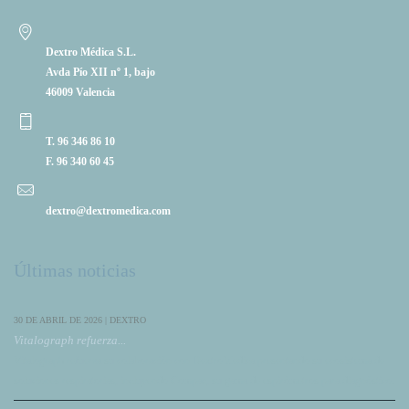
Dextro Médica S.L.
Avda Pío XII nº 1, bajo
46009 Valencia
T. 96 346 86 10
F. 96 340 60 45
dextro@dextromedica.com
Últimas noticias
30 DE ABRIL DE 2026 | DEXTRO
Vitalograph refuerza...
Vitalograph refuerza su colaboración con DextroMedica presentando su ecosistema de
soluciones respiratorias, incluyendo Compac, su gama de espirómetros para diagnóstico.