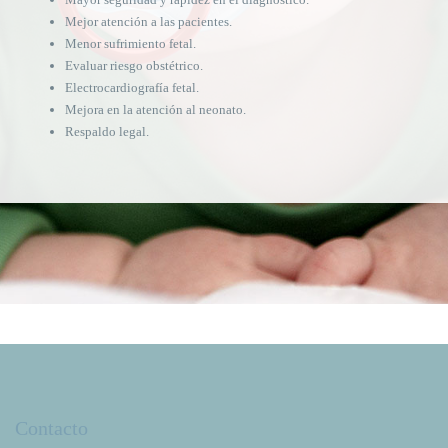
Mejor atención a las pacientes.
Menor sufrimiento fetal.
Evaluar riesgo obstétrico.
Electrocardiografía fetal.
Mejora en la atención al neonato.
Respaldo legal.
Contacto