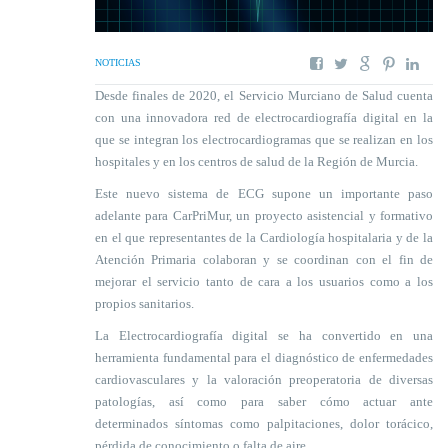
NOTICIAS
Desde finales de 2020, el Servicio Murciano de Salud cuenta
con una innovadora red de electrocardiografía digital en la
que se integran los electrocardiogramas que se realizan en los
hospitales y en los centros de salud de la Región de Murcia.
Este nuevo sistema de ECG supone un importante paso
adelante para CarPriMur, un proyecto asistencial y formativo
en el que representantes de la Cardiología hospitalaria y de la
Atención Primaria colaboran y se coordinan con el fin de
mejorar el servicio tanto de cara a los usuarios como a los
propios sanitarios.
La Electrocardiografía digital se ha convertido en una
herramienta fundamental para el diagnóstico de enfermedades
cardiovasculares y la valoración preoperatoria de diversas
patologías, así como para saber cómo actuar ante
determinados síntomas como palpitaciones, dolor torácico,
pérdida de conocimiento o falta de aire.