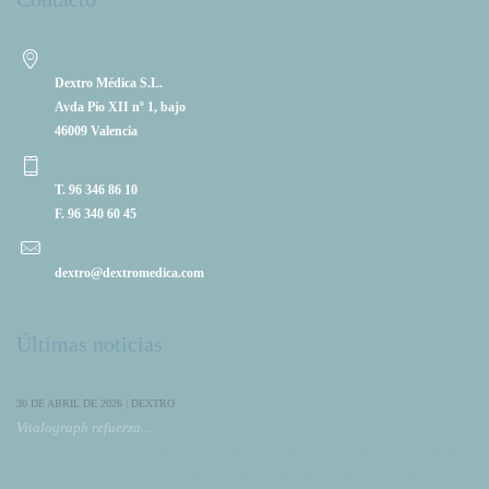
Dextro Médica S.L.
Avda Pío XII nº 1, bajo
46009 Valencia
T. 96 346 86 10
F. 96 340 60 45
dextro@dextromedica.com
Últimas noticias
30 DE ABRIL DE 2026 | DEXTRO
Vitalograph refuerza...
Vitalograph refuerza su colaboración con DextroMedica presentando su ecosistema de
soluciones respiratorias, incluyendo Compac, su gama de espirómetros para diagnóstico.