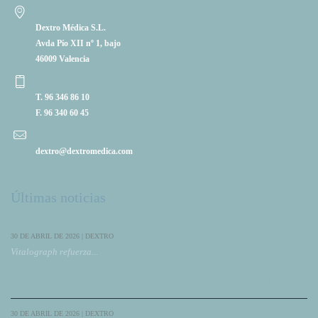
Dextro Médica S.L.
Avda Pío XII nº 1, bajo
46009 Valencia
T. 96 346 86 10
F. 96 340 60 45
dextro@dextromedica.com
Últimas noticias
30 DE ABRIL DE 2026 | DEXTRO
Vitalograph refuerza...
Vitalograph refuerza su colaboración con DextroMedica presentando su ecosistema de
soluciones respiratorias, incluyendo Compac, su gama de espirómetros para diagnóstico.
30 DE ABRIL DE 2026 | DEXTRO