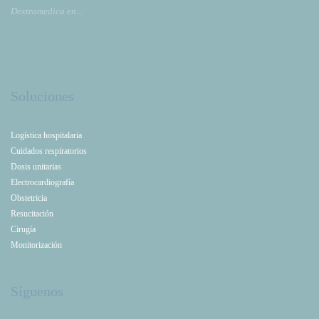
Dextromedica en...
Dextromedica participa como patrocinador en el XXXI Congreso de NeumoMadrid,
reforzando su compromiso con la innovación, la formación y el avance en Neumología.
Soluciones
Logística hospitalaria
Cuidados respiratorios
Dosis unitarias
Electrocardiografía
Obstetricia
Resucitación
Cirugía
Monitorización
Síguenos