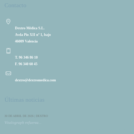
Contacto
Dextro Médica S.L.
Avda Pío XII nº 1, bajo
46009 Valencia
T. 96 346 86 10
F. 96 340 60 45
dextro@dextromedica.com
Últimas noticias
30 DE ABRIL DE 2026 | DEXTRO
Vitalograph refuerza...
Vitalograph refuerza su colaboración con DextroMedica presentando su ecosistema de