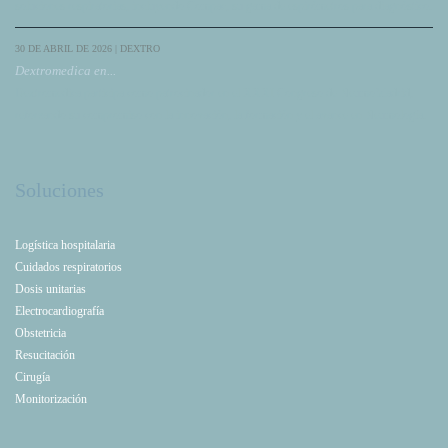
soluciones respiratorias, incluyendo Compac, su gama de espirómetros para diagnóstico.
30 DE ABRIL DE 2026 | DEXTRO
Dextromedica en...
Dextromedica participa como patrocinador en el XXXI Congreso de NeumoMadrid,
reforzando su compromiso con la innovación, la formación y el avance en Neumología.
Soluciones
Logística hospitalaria
Cuidados respiratorios
Dosis unitarias
Electrocardiografía
Obstetricia
Resucitación
Cirugía
Monitorización