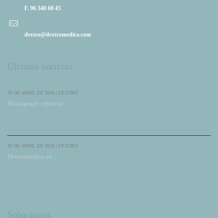
F. 96 340 60 45
dextro@dextromedica.com
Últimas noticias
30 DE ABRIL DE 2026 | DEXTRO
Vitalograph refuerza...
Vitalograph refuerza su colaboración con DextroMedica presentando su ecosistema de
soluciones respiratorias, incluyendo Compac, su gama de espirómetros para diagnóstico.
30 DE ABRIL DE 2026 | DEXTRO
Dextromedica en...
Dextromedica participa como patrocinador en el XXXI Congreso de NeumoMadrid,
reforzando su compromiso con la innovación, la formación y el avance en Neumología.
Soluciones