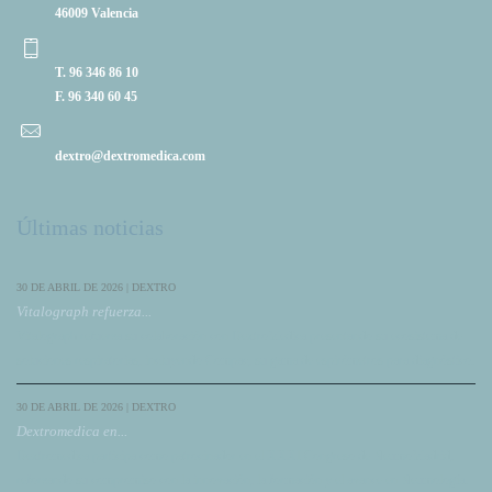
46009 Valencia
T. 96 346 86 10
F. 96 340 60 45
dextro@dextromedica.com
Últimas noticias
30 DE ABRIL DE 2026 | DEXTRO
Vitalograph refuerza...
Vitalograph refuerza su colaboración con DextroMedica presentando su ecosistema de
soluciones respiratorias, incluyendo Compac, su gama de espirómetros para diagnóstico.
30 DE ABRIL DE 2026 | DEXTRO
Dextromedica en...
Dextromedica participa como patrocinador en el XXXI Congreso de NeumoMadrid,
reforzando su compromiso con la innovación, la formación y el avance en Neumología.